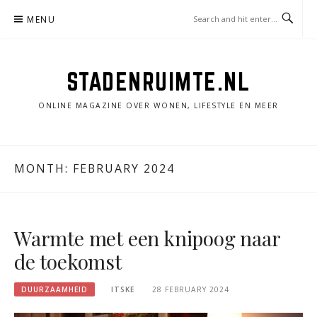
Skip
MENU
to
content
STADENRUIMTE.NL
ONLINE MAGAZINE OVER WONEN, LIFESTYLE EN MEER
MONTH:
FEBRUARY 2024
Warmte met een knipoog naar
de toekomst
DUURZAAMHEID
ITSKE
28 FEBRUARY 2024