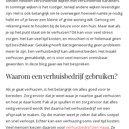
steden hebben verschillende wijken met verschillende karakters.
In sommige wijken is het rustiger, terwijl andere wijken levendiger
zijn. Het is ook belangrijk om te overwegen hoeveel ruimte je nodig
hebt en of je liever een kleine of grote woning wilt. Genoeg om
rekening mee te houden bij de keuze voor een huis. Maar wat als
je op het punt staat om te verhuizen? Dit kan voor veel stress
zorgen. Het kan veel tijd kosten, en misschien is er helemaal geen
tijd beschikbaar. Gelukkig hoeft dat tegenwoordig geen probleem
meer te zijn. Een verhuisbedrijf kan uitkomst bieden. Het maakt
verhuizen gemakkelijk, en is voor veel mensen onmisbaar
geworden. In deze blog gaan we het bespreken.
Waarom een verhuisbedrijf gebruiken?
Als je gaat verhuizen, is het belangrijk om alles goed voor te
bereiden. Zorg ervoor dat je weet waar je naartoe gaat verhuizen
en hoe je daar komt. Pak al je spullen in en zorg ervoor dat alles
veilig vervoerd wordt. Bel daarna het verhuisbedrijf om een
afspraak te maken. Op die manier weet je zeker dat alles soepel
en snel verloopt. Echter kan een verhuizing soms veel tijd kosten.
Veel mensen kiezen daarom voor
verhuisbedrijf Den Haag
. Ze